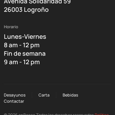
Avenida Solidaridad 59
26003 Logroño
Horario
Lunes-Viernes
8 am - 12 pm
Fin de semana
9 am - 12 pm
Desayunos
Carta
Bebidas
Contactar
©
2026
enBocca
.Todos los derechos reservados.
Política