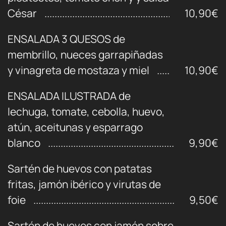
César
10,90€
ENSALADA 3 QUESOS de
membrillo, nueces garrapiñadas
y vinagreta de mostaza y miel
10,90€
ENSALADA ILUSTRADA de
lechuga, tomate, cebolla, huevo,
atún, aceitunas y esparrago
blanco
9,90€
Sartén de huevos con patatas
fritas, jamón ibérico y virutas de
foie
9,50€
Sartén de huevos con jamón sobre