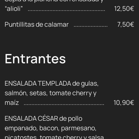
“alioli”
12,50€
Puntillitas de calamar
7,50€
Entrantes
ENSALADA TEMPLADA de gulas,
salmón, setas, tomate cherry y
maíz
10,90€
ENSALADA CÉSAR de pollo
empanado, bacon, parmesano,
picatostes, tomate cherry y salsa